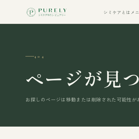
シミケアとは
メ
404
ページが見
お探しのページは移動または削除された可能性が