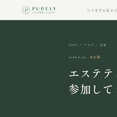
シミケアとは
メ
HOME
／
ブログ
／ 記事
・
未分類
2026.6.29
エステテ
参加して