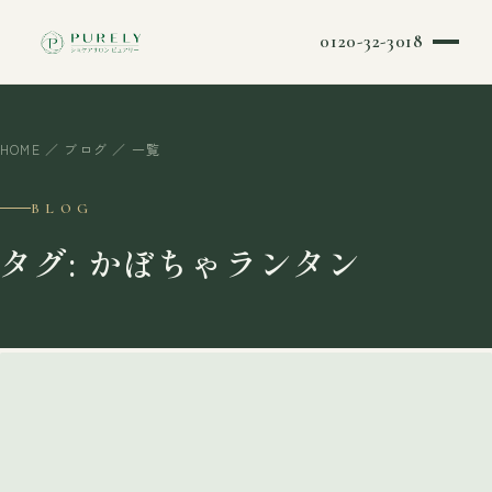
0120-32-3018
HOME
／
ブログ
／ 一覧
BLOG
タグ: かぼちゃランタン