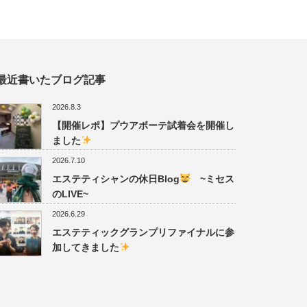
最近書いたブログ記事
2026.8.3
【開催レポ】プウアボーテ試着会を開催し
ました
2026.7.10
エステティシャンの休日Blog
~ミセス
のLIVE~
2026.6.29
エステティックグランプリファイナルに参
加してきました