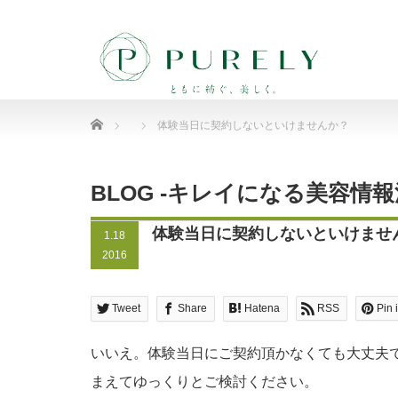
Home
体験当日に契約しないといけませんか？
BLOG -キレイになる美容情
体験当日に契約しないといけませ
1.18
2016
Tweet
Share
Hatena
RSS
Pin i
いいえ。体験当日にご契約頂かなくても大丈夫
まえてゆっくりとご検討ください。