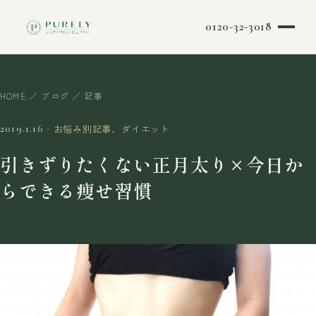
0120-32-3018
HOME
／
ブログ
／ 記事
・
お悩み別記事
、
ダイエット
2019.1.16
引きずりたくない正月太り×今日か
らできる痩せ習慣