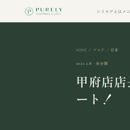
シミケアとは
メ
HOME
／
ブログ
／ 記事
・
未分類
2021.2.8
甲府店店
ート！