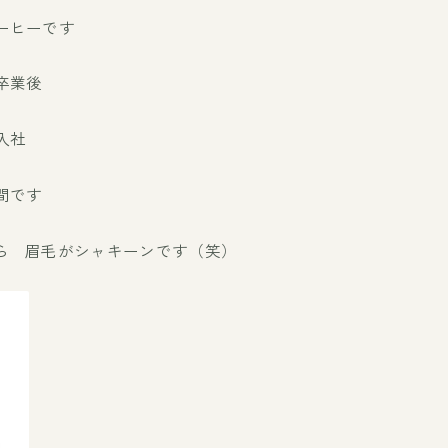
ーヒーです
卒業後
入社
間です
ら 眉毛がシャキーンです（笑）