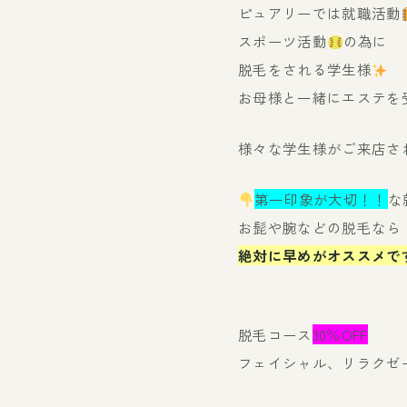
ピュアリーでは就職活動
スポーツ活動
の為に
脱毛をされる学生様
お母様と一緒にエステを
様々な学生様がご来店さ
第一印象が大切！！
な
お髭や腕などの脱毛なら
絶対に早めがオススメで
脱毛コース
30％OFF
フェイシャル、リラクゼ