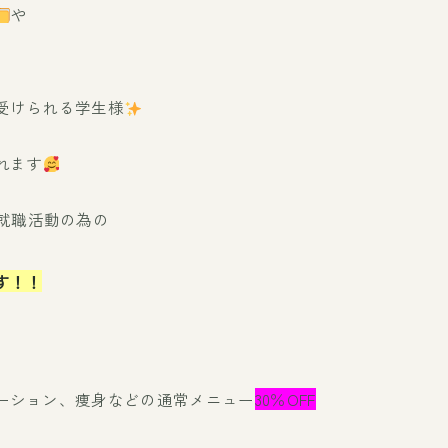
や
受けられる学生様
れます
就職活動の為の
す！！
ーション、痩身などの通常メニュー
30％OFF