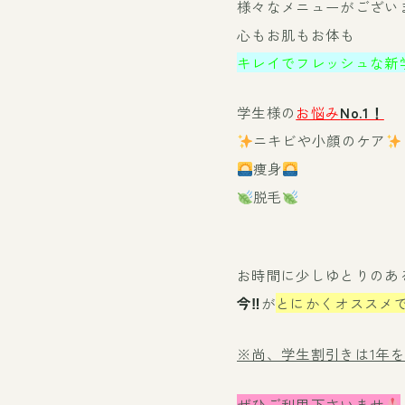
様々なメニューがござい
心もお肌もお体も
キレイでフレッシュな新
学生様の
お悩み
No.1！
ニキビや小顔のケア
痩身
脱毛
お時間に少しゆとりのあ
今‼︎
が
とにかくオススメ
※尚、学生割引きは1年
ぜひご利用下さいませ