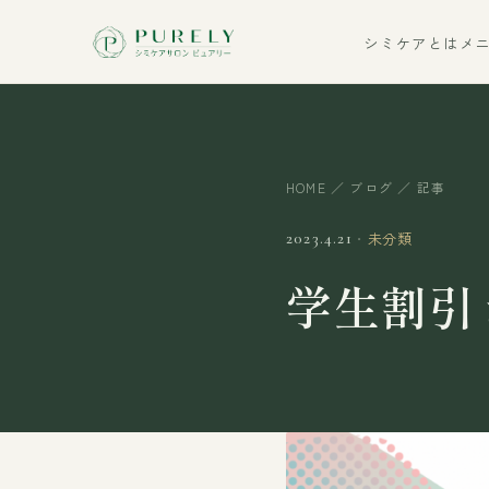
シミケアとは
メ
HOME
／
ブログ
／ 記事
・
未分類
2023.4.21
学生割引