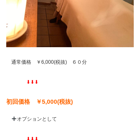
通常価格 ￥6,000(税抜) ６０分
⬇︎⬇︎⬇︎
初回価格 ￥5,000(税抜)
オプションとして
⬇︎⬇︎⬇︎