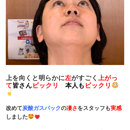
上を向くと明らかに
左
がすごく
上がっ
て
皆さん
ビックリ
本人も
ビックリ
改めて
炭酸ガスパック
の
凄さ
をスタッフも
実感
しました